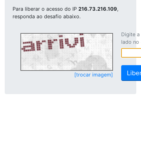
Para liberar o acesso
do IP
216.73.216.109
,
responda ao desafio abaixo.
Digite 
lado no
[trocar imagem]